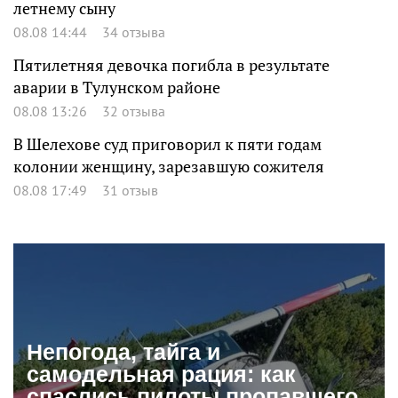
летнему сыну
08.08 14:44
34 отзыва
Пятилетняя девочка погибла в результате
аварии в Тулунском районе
08.08 13:26
32 отзыва
В Шелехове суд приговорил к пяти годам
колонии женщину, зарезавшую сожителя
08.08 17:49
31 отзыв
Непогода, тайга и
самодельная рация: как
спаслись пилоты пропавшего