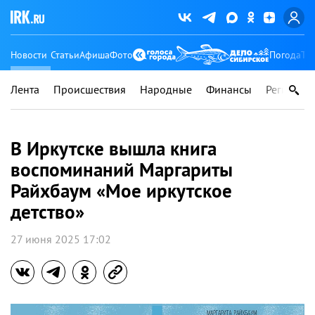
Новости
Статьи
Афиша
Фото
Погода
Ту
Лента
Происшествия
Народные
Финансы
Регионы
В Иркутске вышла книга
воспоминаний Маргариты
Райхбаум «Мое иркутское
детство»
27 июня 2025 17:02