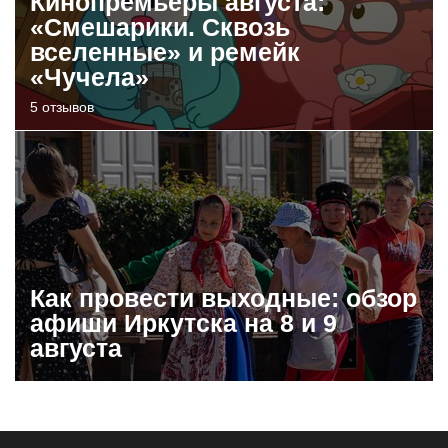
Кинопремьеры августа:
«Смешарики. Сквозь
вселенные» и ремейк
«Чучела»
5 отзывов
Как провести выходные: обзор
афиши Иркутска на 8 и 9
августа