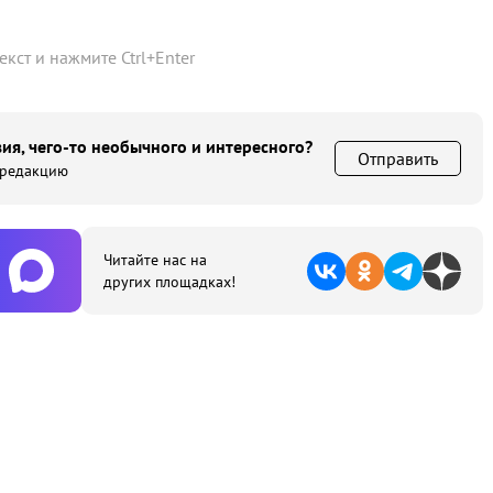
текст и нажмите
Ctrl
+
Enter
ия, чего-то необычного и интересного?
Отправить
 редакцию
Читайте нас на
других площадках!