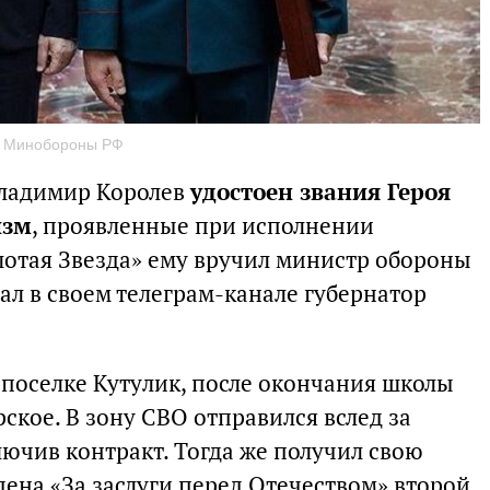
о Минобороны РФ
Владимир Королев
удостоен звания Героя
изм
, проявленные при исполнении
лотая Звезда» ему вручил министр обороны
ал в своем телеграм-канале губернатор
 поселке Кутулик, после окончания школы
рское. В зону СВО отправился вслед за
ключив контракт. Тогда же получил свою
ена «За заслуги перед Отечеством» второй