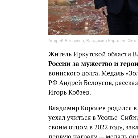
Андрей Белоусов, Владимир Королев. Фот
Житель Иркутской области 
России за мужество и геро
воинского долга. Медаль «Зо
РФ Андрей Белоусов, рассказ
Игорь Кобзев.
Владимир Королев родился в
уехал учиться в Усолье-Сиби
своим отцом в 2022 году, за
первую награду — медаль орд