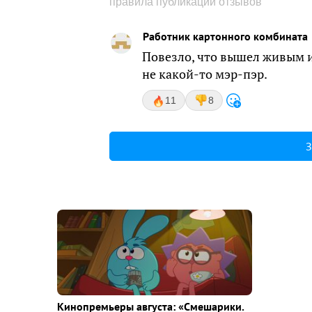
правила публикации отзывов
Работник картонного комбината
Повезло, что вышел живым и
не какой-то мэр-пэр.
11
8
З
Кинопремьеры августа: «Смешарики.