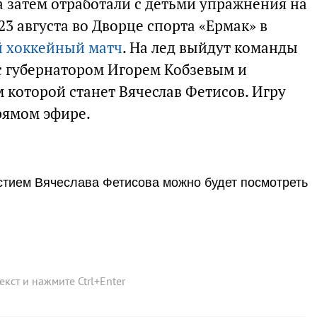
а затем отработали с детьми упражнения на
23 августа во Дворце спорта «Ермак» в
й хоккейный матч
. На лед выйдут команды
с губернатором Игорем Кобзевым и
 которой станет Вячеслав Фетисов. Игру
рямом эфире.
стием Вячеслава Фетисова можно будет посмотреть
текст и нажмите
Ctrl
+
Enter