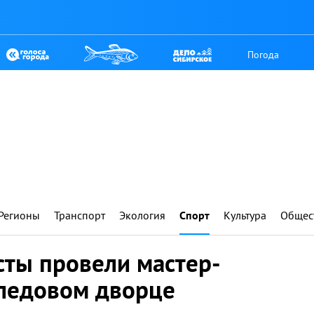
Погода
Регионы
Транспорт
Экология
Спорт
Культура
Общес
сты провели мастер-
 ледовом дворце