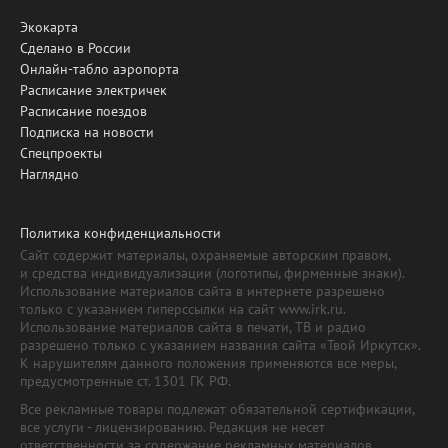
Экокарта
Сделано в России
Онлайн-табло аэропорта
Расписание электричек
Расписание поездов
Подписка на новости
Спецпроекты
Наглядно
Политика конфиденциальности
Сайт содержит материалы, охраняемые авторским правом,
и средства индивидуализации (логотипы, фирменные знаки).
Использование материалов сайта в интернете разрешено
только с указанием гиперссылки на сайт www.irk.ru.
Использование материалов сайта в печати, ТВ и радио
разрешено только с указанием названия сайта «Твой Иркутск».
К нарушителям данного положения применяются все меры,
предусмотренные ст. 1301 ГК РФ.
Все рекламные товары подлежат обязательной сертификации,
все услуги - лицензированию. Редакция не несет
ответственности за содержание рекламных материалов.