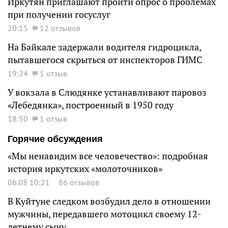
Иркутян приглашают пройти опрос о проблемах
при получении госуслуг
20:15
12 отзывов
На Байкале задержали водителя гидроцикла,
пытавшегося скрыться от инспекторов ГИМС
19:24
1 отзыв
У вокзала в Слюдянке устанавливают паровоз
«Лебедянка», построенный в 1950 году
18:50
1 отзыв
Горячие обсуждения
«Мы ненавидим все человечество»: подробная
история иркутских «молоточников»
06.08 10:21
86 отзывов
В Куйтуне следком возбудил дело в отношении
мужчины, передавшего мотоцикл своему 12-
летнему сыну