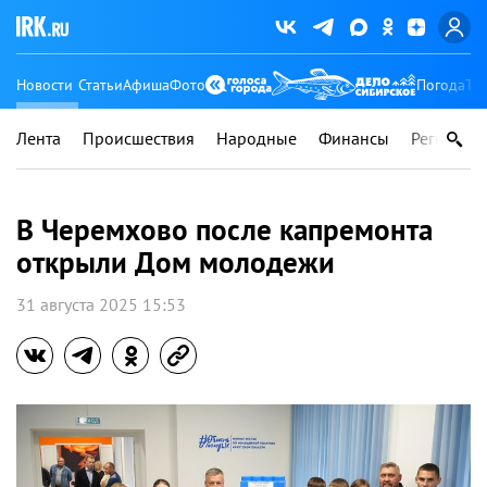
Новости
Статьи
Афиша
Фото
Погода
Ту
Лента
Происшествия
Народные
Финансы
Регионы
В Черемхово после капремонта
открыли Дом молодежи
31 августа 2025 15:53