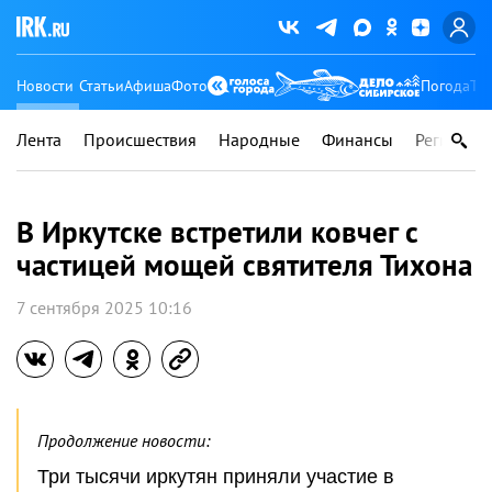
Новости
Статьи
Афиша
Фото
Погода
Ту
Лента
Происшествия
Народные
Финансы
Регионы
В Иркутске встретили ковчег с
частицей мощей святителя Тихона
7 сентября 2025 10:16
Продолжение новости:
Три тысячи иркутян приняли участие в