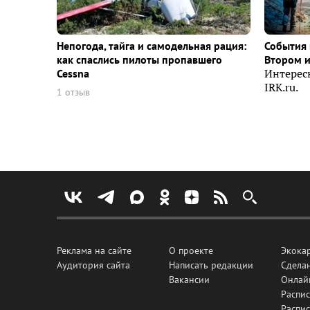
Непогода, тайга и самодельная рация:
События 
как спаслись пилоты пропавшего
Втором 
Cessna
Интерес
IRK.ru.
1 отзыв
Реклама на сайте
О проекте
Экока
Аудитория сайта
Написать редакции
Сделан
Вакансии
Онлай
Распис
Распи