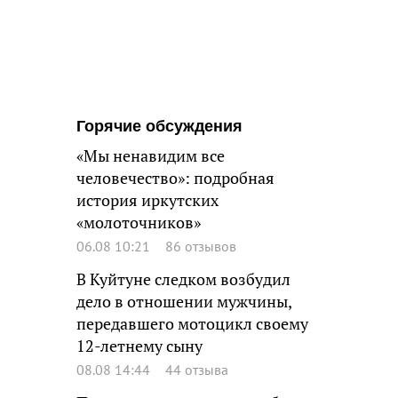
Горячие обсуждения
«Мы ненавидим все
человечество»: подробная
история иркутских
«молоточников»
06.08 10:21
86 отзывов
В Куйтуне следком возбудил
дело в отношении мужчины,
передавшего мотоцикл своему
12-летнему сыну
08.08 14:44
44 отзыва