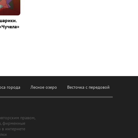
шарики.
«Чучела»
оса города
Лесное озеро
Весточка с передовой
авторским правом,
ы, фирменные
а в интернете
ылки