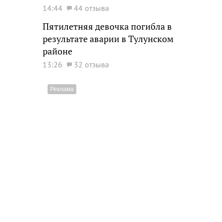
14:44
44 отзыва
Пятилетняя девочка погибла в
результате аварии в Тулунском
районе
13:26
32 отзыва