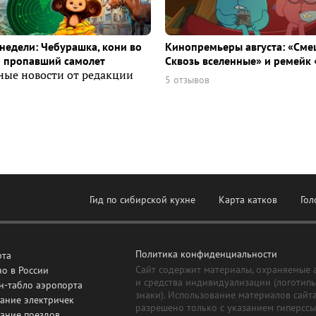
недели: Чебурашка, кони во
Кинопремьеры августа: «Сме
и пропавший самолет
Сквозь вселенные» и ремейк 
ные новости от редакции
5 отзывов
Гид по сибирской кухне
Карта катков
Гол
Политика конфиденциальности
рта
Сайт содержит материалы, охраняемые 
о в России
и средства индивидуализации (логотип
н-табло аэропорта
знаки). Использование материалов сайт
ание электричек
разрешено только с указанием гиперсс
сание поездов