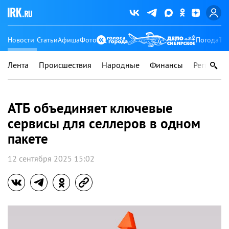
Новости
Статьи
Афиша
Фото
Погода
Ту
Лента
Происшествия
Народные
Финансы
Регионы
АТБ объединяет ключевые
сервисы для селлеров в одном
пакете
12 сентября 2025 15:02