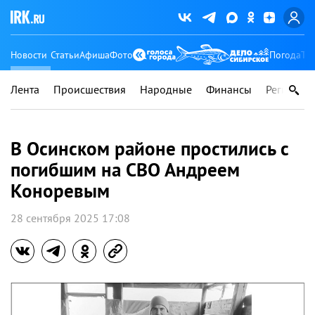
Новости
Статьи
Афиша
Фото
Погода
Ту
Лента
Происшествия
Народные
Финансы
Регионы
В Осинском районе простились с
погибшим на СВО Андреем
Коноревым
28 сентября 2025 17:08