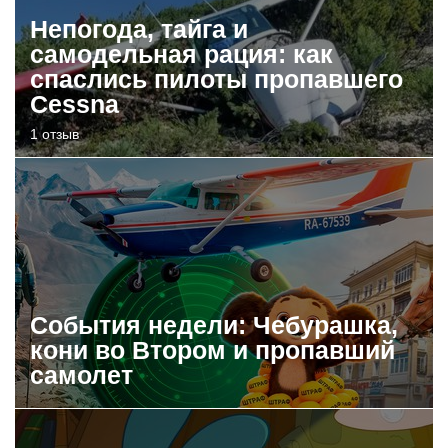
Непогода, тайга и
самодельная рация: как
спаслись пилоты пропавшего
Cessna
1 отзыв
События недели: Чебурашка,
кони во Втором и пропавший
самолет