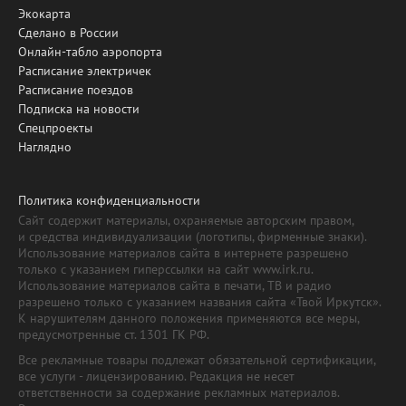
Экокарта
Сделано в России
Онлайн-табло аэропорта
Расписание электричек
Расписание поездов
Подписка на новости
Спецпроекты
Наглядно
Политика конфиденциальности
Сайт содержит материалы, охраняемые авторским правом,
и средства индивидуализации (логотипы, фирменные знаки).
Использование материалов сайта в интернете разрешено
только с указанием гиперссылки на сайт www.irk.ru.
Использование материалов сайта в печати, ТВ и радио
разрешено только с указанием названия сайта «Твой Иркутск».
К нарушителям данного положения применяются все меры,
предусмотренные ст. 1301 ГК РФ.
Все рекламные товары подлежат обязательной сертификации,
все услуги - лицензированию. Редакция не несет
ответственности за содержание рекламных материалов.