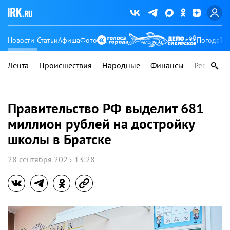
Новости
Статьи
Афиша
Фото
Погода
Ту
Лента
Происшествия
Народные
Финансы
Регионы
Правительство РФ выделит 681
миллион рублей на достройку
школы в Братске
28 сентября 2025 13:28