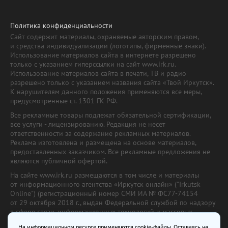
Политика конфиденциальности
Сайт содержит материалы, охраняемые авторским правом,
и средства индивидуализации (логотипы, фирменные знаки).
Использование материалов сайта в интернете разрешено
только с указанием гиперссылки на сайт www.irk.ru.
Использование материалов сайта в печати, ТВ и радио
разрешено только с указанием названия сайта «Твой Иркутск».
К нарушителям данного положения применяются все меры,
предусмотренные ст. 1301 ГК РФ.
Все рекламные товары подлежат обязательной сертификации,
все услуги - лицензированию. Редакция не несет
ответственности за содержание рекламных материалов.
Реклама изготовлена и размещена на основе материалов,
предоставленных заказчиком. Все рекламные предложения не
являются публичной офертой.
На сайте www.irk.ru размещаются в том числе и материалы
от информационного агентства «Иркутск онлайн» ("Irkutsk
Online") (регистрационный номер СМИ ИА № ФС77-74154
от 29 октября 2018 г., выдан Федеральной службой по надзору
в сфере связи, информационных технологий и массовых
коммуникаций) с соответствующей пометкой. Учредитель —
На информационном ресурсе применяются cookie-файлы. Оставаясь на