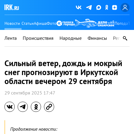
Новости
Статьи
Афиша
Фото
Погода
Ту
Лента
Происшествия
Народные
Финансы
Регионы
Сильный ветер, дождь и мокрый
снег прогнозируют в Иркутской
области вечером 29 сентября
29 сентября 2025 17:47
Продолжение новости: