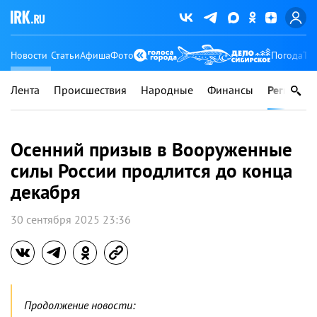
Новости
Статьи
Афиша
Фото
Погода
Ту
Лента
Происшествия
Народные
Финансы
Регионы
Осенний призыв в Вооруженные
силы России продлится до конца
декабря
30 сентября 2025 23:36
Продолжение новости: