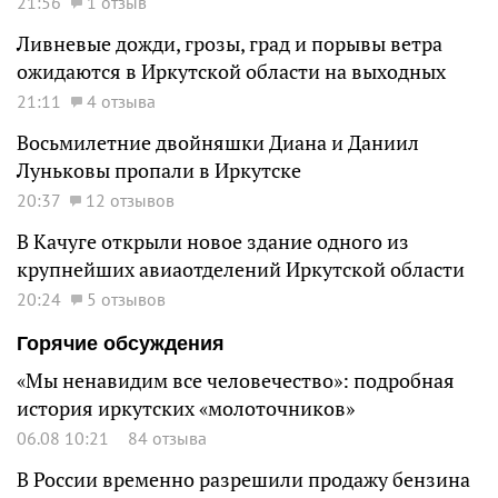
21:56
1 отзыв
Ливневые дожди, грозы, град и порывы ветра
ожидаются в Иркутской области на выходных
21:11
4 отзыва
Восьмилетние двойняшки Диана и Даниил
Луньковы пропали в Иркутске
20:37
12 отзывов
В Качуге открыли новое здание одного из
крупнейших авиаотделений Иркутской области
20:24
5 отзывов
Горячие обсуждения
«Мы ненавидим все человечество»: подробная
история иркутских «молоточников»
06.08 10:21
84 отзыва
В России временно разрешили продажу бензина