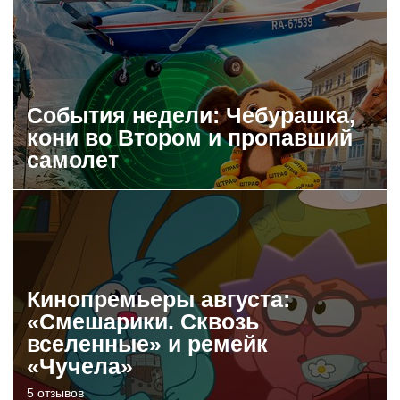
События недели: Чебурашка,
кони во Втором и пропавший
самолет
Кинопремьеры августа:
«Смешарики. Сквозь
вселенные» и ремейк
«Чучела»
5 отзывов