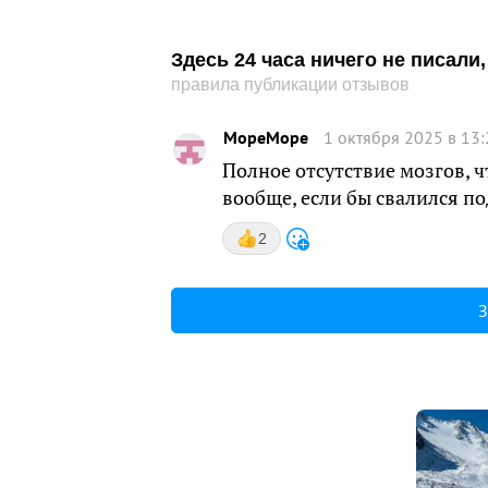
Здесь 24 часа ничего не писал
правила публикации отзывов
МореМоре
1 октября 2025 в 13:
Полное отсутствие мозгов, чт
вообще, если бы свалился п
2
З