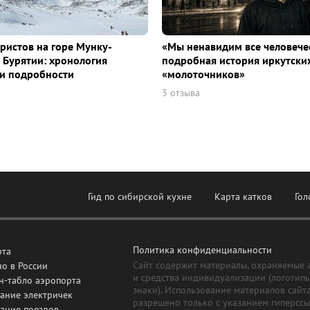
уристов на горе Мунку-
«Мы ненавидим все человече
 Бурятии: хронология
подробная история иркутски
и подробности
«молоточников»
3 отзыва
Гид по сибирской кухне
Карта катков
Гол
Политика конфиденциальности
рта
Сайт содержит материалы, охраняемые 
о в России
и средства индивидуализации (логотип
н-табло аэропорта
знаки). Использование материалов сайт
ание электричек
разрешено только с указанием гиперсс
сание поездов