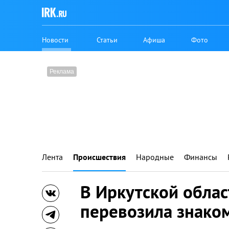
Новости
Статьи
Афиша
Фото
Лента
Происшествия
Народные
Финансы
В Иркутской обла
перевозила знако