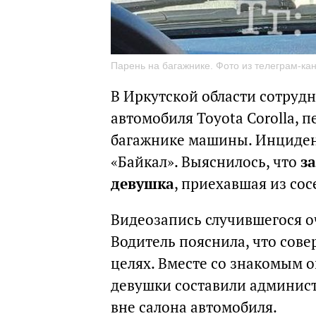
Парень на багажнике. Фото из телеграм-ка
В Иркутской области сотруд
автомобиля Toyota Corolla, 
багажнике машины. Инциден
«Байкал». Выяснилось, что
з
девушка
, приехавшая из сос
Видеозапись случившегося о
Водитель пояснила, что сов
целях. Вместе со знакомым о
девушки составили админист
вне салона автомобиля.