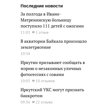
Последние новости
За полгода в Ивано-
Матренинскую больницу
поступило 111 детей с ожогами
11:03
1 отзыв
В акватории Байкала произошло
землетрясение
10:34
Иркутян призывают сообщать в
мэрию о незаконных уличных
фотосессиях с совами
10:03
10 отзывов
Иркутский УКС могут признать
банкротом
09:36
22 отзыва