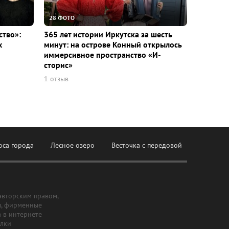
28 ФОТО
ство»:
365 лет истории Иркутска за шесть
х
минут: на острове Конный открылось
иммерсивное пространство «И-
сторис»
1 отзыв
оса города
Лесное озеро
Весточка с передовой
авторским правом,
ы, фирменные
а в интернете
ылки