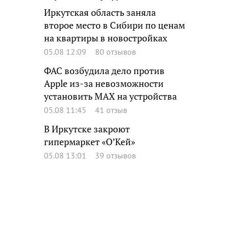
Иркутская область заняла
второе место в Сибири по ценам
на квартиры в новостройках
05.08 12:09
80 отзывов
ФАС возбудила дело против
Apple из-за невозможности
установить MAX на устройства
05.08 11:45
41 отзыв
В Иркутске закроют
гипермаркет «О’Кей»
05.08 13:01
39 отзывов