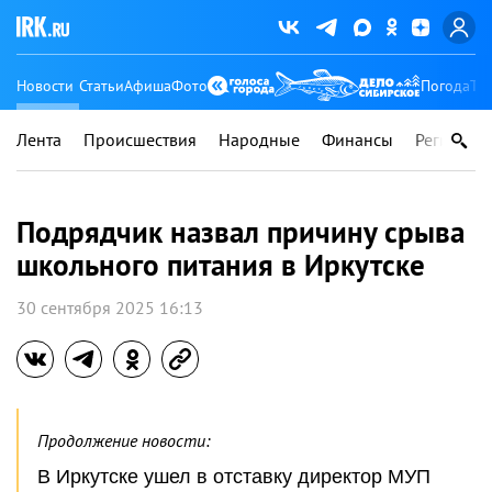
Новости
Статьи
Афиша
Фото
Погода
Ту
Лента
Происшествия
Народные
Финансы
Регионы
Подрядчик назвал причину срыва
школьного питания в Иркутске
30 сентября 2025 16:13
Продолжение новости:
В Иркутске ушел в отставку директор МУП