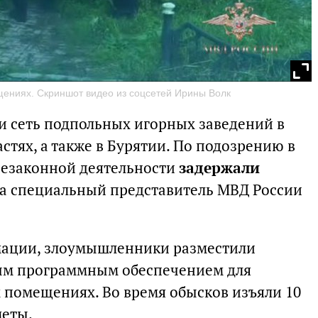
ениях. Скриншот видео из соцсетей Ирины Волк
 сеть подпольных игорных заведений в
стях, а также в Бурятии. По подозрению в
незаконной деятельности
задержали
ла специальный представитель МВД России
ации, злоумышленники разместили
ым программным обеспечением для
х помещениях. Во время обысков изъяли 10
меты.