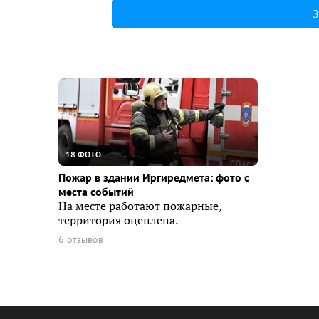
З
18 ФОТО
Пожар в здании Иргиредмета: фото с
места событий
На месте работают пожарные,
территория оцеплена.
6 отзывов