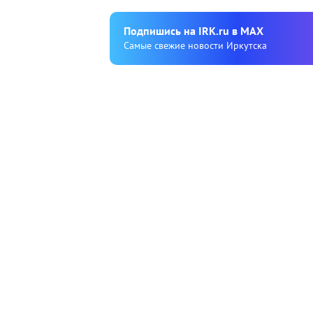
Подпишиcь на IRK.ru в MAX
Cамые свежие новости Иркутска