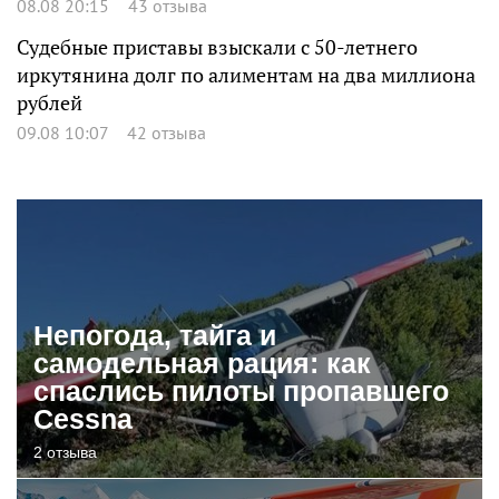
08.08 20:15
43 отзыва
Судебные приставы взыскали с 50-летнего
иркутянина долг по алиментам на два миллиона
рублей
09.08 10:07
42 отзыва
Непогода, тайга и
самодельная рация: как
спаслись пилоты пропавшего
Cessna
2 отзыва