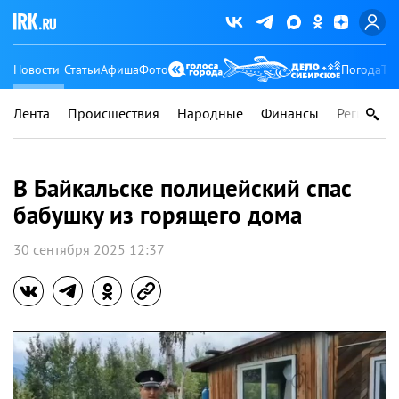
Новости
Статьи
Афиша
Фото
Погода
Ту
Лента
Происшествия
Народные
Финансы
Регионы
В Байкальске полицейский спас
бабушку из горящего дома
30 сентября 2025 12:37