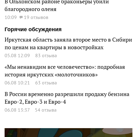
В Ольхонском районе браконьеры убили
благородного оленя
10:09
19 отзывов
Горячие обсуждения
Иркутская область заняла второе место в Сибири
по ценам на квартиры в новостройках
05.08 12:09
83 отзыва
«Мы ненавидим все человечество»: подробная
история иркутских «молоточников»
06.08 10:21
63 отзыва
В России временно разрешили продажу бензина
Евро-2, Евро-3 и Евро-4
06.08 13:37
54 отзыва