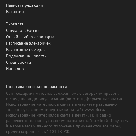
Написать редакции
Вакансии
Экокарта
Сделано в России
Онлайн-табло аэропорта
Расписание электричек
Расписание поездов
Подписка на новости
Спецпроекты
Наглядно
Политика конфиденциальности
Сайт содержит материалы, охраняемые авторским правом,
и средства индивидуализации (логотипы, фирменные знаки).
Использование материалов сайта в интернете разрешено
только с указанием гиперссылки на сайт www.irk.ru.
Использование материалов сайта в печати, ТВ и радио
разрешено только с указанием названия сайта «Твой Иркутск».
К нарушителям данного положения применяются все меры,
предусмотренные ст. 1301 ГК РФ.