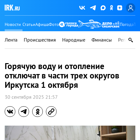
Новости
Статьи
Афиша
Фото
Погода
Ту
Лента
Происшествия
Народные
Финансы
Регионы
Горячую воду и отопление
отключат в части трех округов
Иркутска 1 октября
30 сентября 2025 21:57