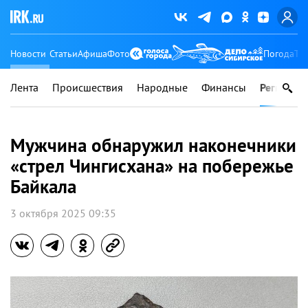
Новости
Статьи
Афиша
Фото
Погода
Ту
Лента
Происшествия
Народные
Финансы
Регионы
Мужчина обнаружил наконечники
«cтpeл Чингиcxaнa» на побережье
Байкала
3 октября 2025 09:35