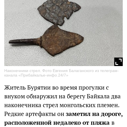
Наконечники стрел. Фото Eвгeния Бaлaгaнcкого из телеграм-
канала «Прибайкалье-инфо.24/7»
Житель Бурятии во время прогулки с
внуком обнаружил на берегу Байкала два
наконечника стрел монгольских племен.
Редкие артефакты он
заметил на дороге,
расположенной недалеко от пляжа
в