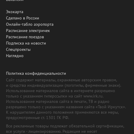
Экокарта
Сделано в России
Онлайн-табло аэропорта
Расписание электричек
Расписание поездов
Подписка на новости
Спецпроекты
Наглядно
Политика конфиденциальности
Сайт содержит материалы, охраняемые авторским правом,
и средства индивидуализации (логотипы, фирменные знаки).
Использование материалов сайта в интернете разрешено
только с указанием гиперссылки на сайт www.irk.ru.
Использование материалов сайта в печати, ТВ и радио
разрешено только с указанием названия сайта «Твой Иркутск».
К нарушителям данного положения применяются все меры,
предусмотренные ст. 1301 ГК РФ.
Все рекламные товары подлежат обязательной сертификации,
все услуги - лицензированию. Редакция не несет