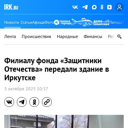
Новости
Статьи
Афиша
Фото
Погода
Ту
Лента
Происшествия
Народные
Финансы
Регионы
Филиалу фонда «Защитники
Отечества» передали здание в
Иркутске
3 октября 2025 10:37