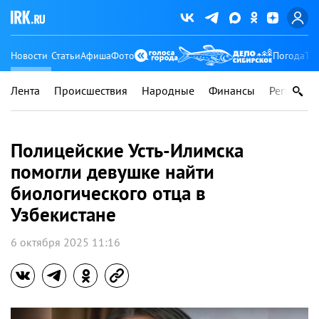
Новости
Статьи
Афиша
Фото
Погода
Ту
Лента
Происшествия
Народные
Финансы
Регионы
Полицейские Усть-Илимска
помогли девушке найти
биологического отца в
Узбекистане
6 октября 2025 11:16