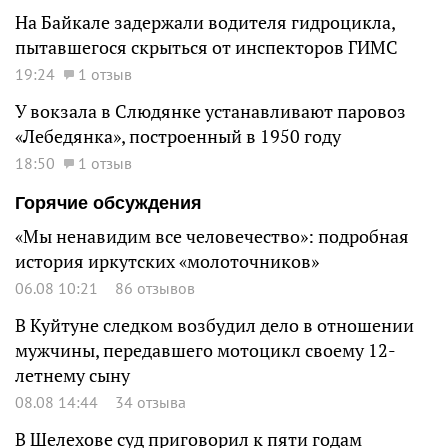
На Байкале задержали водителя гидроцикла,
пытавшегося скрыться от инспекторов ГИМС
19:24
1 отзыв
У вокзала в Слюдянке устанавливают паровоз
«Лебедянка», построенный в 1950 году
18:50
1 отзыв
Горячие обсуждения
«Мы ненавидим все человечество»: подробная
история иркутских «молоточников»
06.08 10:21
86 отзывов
В Куйтуне следком возбудил дело в отношении
мужчины, передавшего мотоцикл своему 12-
летнему сыну
08.08 14:44
34 отзыва
В Шелехове суд приговорил к пяти годам