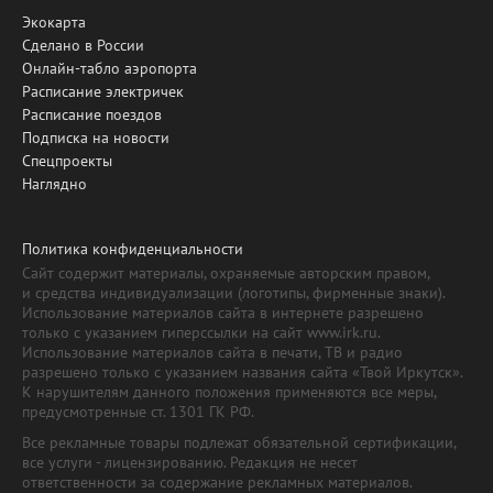
Экокарта
Сделано в России
Онлайн-табло аэропорта
Расписание электричек
Расписание поездов
Подписка на новости
Спецпроекты
Наглядно
Политика конфиденциальности
Сайт содержит материалы, охраняемые авторским правом,
и средства индивидуализации (логотипы, фирменные знаки).
Использование материалов сайта в интернете разрешено
только с указанием гиперссылки на сайт www.irk.ru.
Использование материалов сайта в печати, ТВ и радио
разрешено только с указанием названия сайта «Твой Иркутск».
К нарушителям данного положения применяются все меры,
предусмотренные ст. 1301 ГК РФ.
Все рекламные товары подлежат обязательной сертификации,
все услуги - лицензированию. Редакция не несет
ответственности за содержание рекламных материалов.