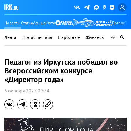
Новости
Статьи
Афиша
Фото
Погода
Ту
Лента
Происшествия
Народные
Финансы
Регионы
Педагог из Иркутска победил во
Всероссийском конкурсе
«Директор года»
6 октября 2025 09:34