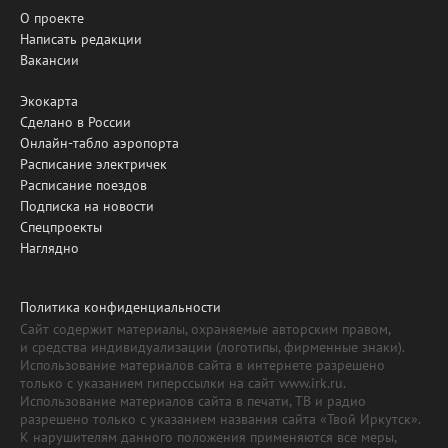
О проекте
Написать редакции
Вакансии
Экокарта
Сделано в России
Онлайн-табло аэропорта
Расписание электричек
Расписание поездов
Подписка на новости
Спецпроекты
Наглядно
Политика конфиденциальности
Сайт содержит материалы, охраняемые авторским правом,
и средства индивидуализации (логотипы, фирменные знаки).
Использование материалов сайта в интернете разрешено
только с указанием гиперссылки на сайт www.irk.ru.
Использование материалов сайта в печати, ТВ и радио
разрешено только с указанием названия сайта «Твой Иркутск».
К нарушителям данного положения применяются все меры,