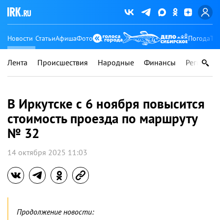
Новости
Статьи
Афиша
Фото
Погода
Ту
Лента
Происшествия
Народные
Финансы
Регионы
В Иркутске с 6 ноября повысится
стоимость проезда по маршруту
№ 32
14 октября 2025 11:03
Продолжение новости: