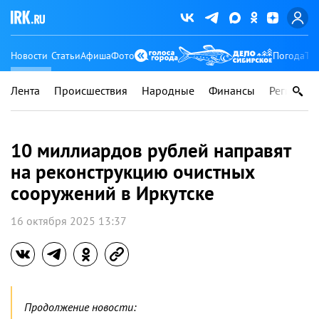
Новости
Статьи
Афиша
Фото
Погода
Ту
Лента
Происшествия
Народные
Финансы
Регионы
10 миллиардов рублей направят
на реконструкцию очистных
сооружений в Иркутске
16 октября 2025 13:37
Продолжение новости: