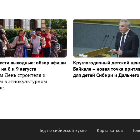
ести выходные: обзор афиши
Круглогодичный детский цен
на 8 и 9 августа
Байкале – новая точка притя
м День строителя и
для детей Сибири и Дальнего
ем в этнокультурном
е.
Гид по сибирской кухне
Карта катков
Гол