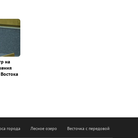
тр на
жения
 Востока
оса города
Лесное озеро
Весточка с передовой