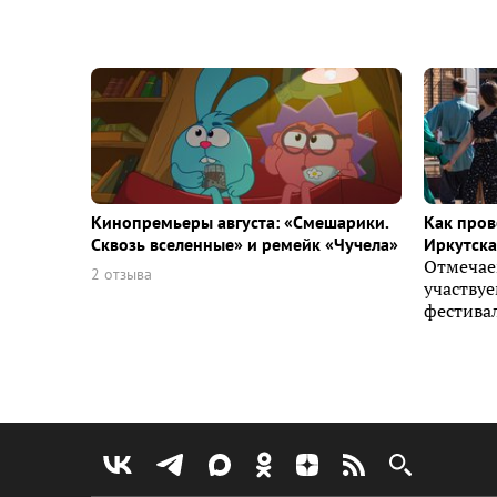
Кинопремьеры августа: «Смешарики.
Как пров
Сквозь вселенные» и ремейк «Чучела»
Иркутска 
Отмечае
2 отзыва
участву
фестивал