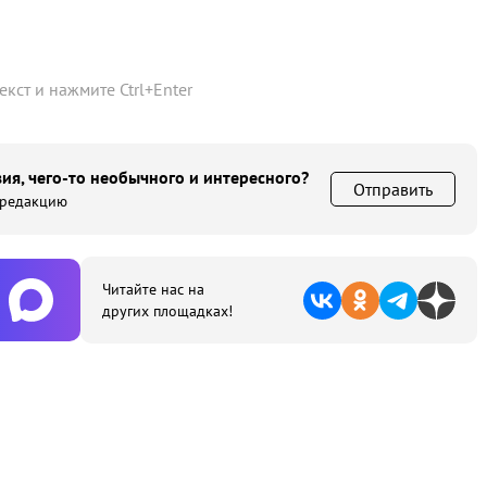
текст и нажмите
Ctrl
+
Enter
ия, чего-то необычного и интересного?
Отправить
 редакцию
Читайте нас на
других площадках!