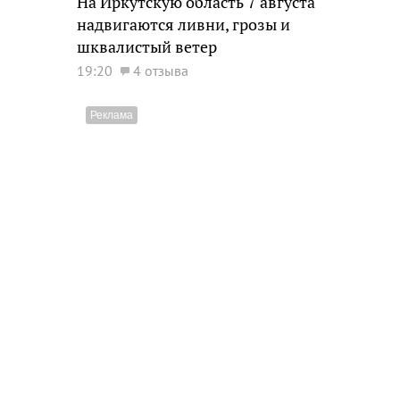
На Иркутскую область 7 августа
надвигаются ливни, грозы и
шквалистый ветер
19:20
4 отзыва