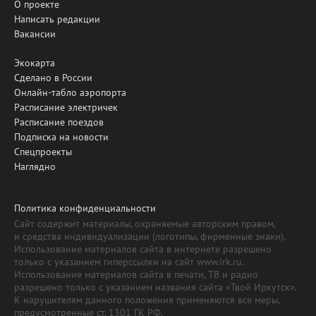
О проекте
Написать редакции
Вакансии
Экокарта
Сделано в России
Онлайн-табло аэропорта
Расписание электричек
Расписание поездов
Подписка на новости
Спецпроекты
Наглядно
Политика конфиденциальности
Сайт содержит материалы, охраняемые авторским правом,
и средства индивидуализации (логотипы, фирменные знаки).
Использование материалов сайта в интернете разрешено
только с указанием гиперссылки на сайт www.irk.ru.
Использование материалов сайта в печати, ТВ и радио
разрешено только с указанием названия сайта «Твой Иркутск».
К нарушителям данного положения применяются все меры,
предусмотренные ст. 1301 ГК РФ.