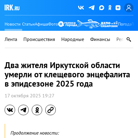
Новости
Статьи
Афиша
Фото
Погода
Ту
Лента
Происшествия
Народные
Финансы
Регионы
Два жителя Иркутской области
умерли от клещевого энцефалита
в эпидсезоне 2025 года
17 октября 2025 19:27
Продолжение новости: