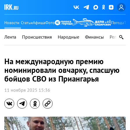
Новости
Статьи
Афиша
Фото
Погода
Ту
Лента
Происшествия
Народные
Финансы
Регионы
На международную премию
номинировали овчарку, спасшую
бойцов СВО из Приангарья
11 ноября 2025 15:36