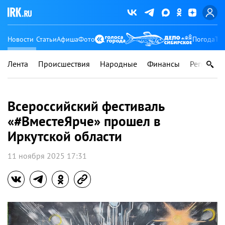
Новости
Статьи
Афиша
Фото
Погода
Ту
Лента
Происшествия
Народные
Финансы
Регионы
Всероссийский фестиваль
«#ВместеЯрче» прошел в
Иркутской области
11 ноября 2025 17:31