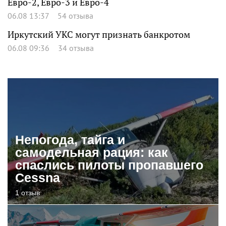
Евро-2, Евро-3 и Евро-4
06.08 13:37
54 отзыва
Иркутский УКС могут признать банкротом
06.08 09:36
34 отзыва
Непогода, тайга и
самодельная рация: как
спаслись пилоты пропавшего
Cessna
1 отзыв