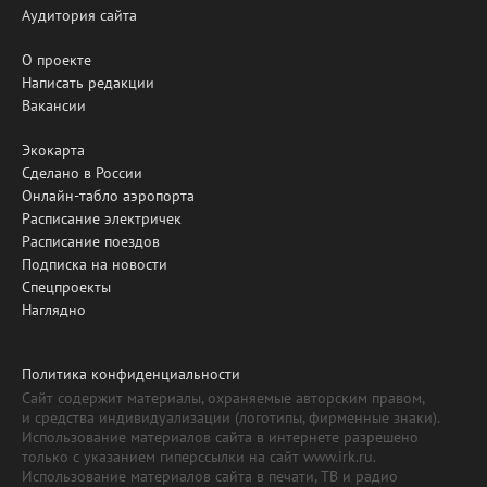
Аудитория сайта
О проекте
Написать редакции
Вакансии
Экокарта
Сделано в России
Онлайн-табло аэропорта
Расписание электричек
Расписание поездов
Подписка на новости
Спецпроекты
Наглядно
Политика конфиденциальности
Сайт содержит материалы, охраняемые авторским правом,
и средства индивидуализации (логотипы, фирменные знаки).
Использование материалов сайта в интернете разрешено
только с указанием гиперссылки на сайт www.irk.ru.
Использование материалов сайта в печати, ТВ и радио