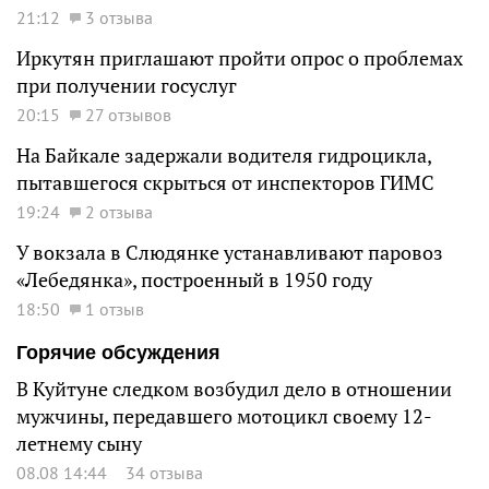
21:12
3 отзыва
Иркутян приглашают пройти опрос о проблемах
при получении госуслуг
20:15
27 отзывов
На Байкале задержали водителя гидроцикла,
пытавшегося скрыться от инспекторов ГИМС
19:24
2 отзыва
У вокзала в Слюдянке устанавливают паровоз
«Лебедянка», построенный в 1950 году
18:50
1 отзыв
Горячие обсуждения
В Куйтуне следком возбудил дело в отношении
мужчины, передавшего мотоцикл своему 12-
летнему сыну
08.08 14:44
34 отзыва