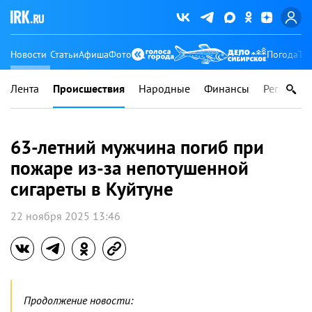
Новости
Статьи
Афиша
Фото
Погода
Ту
Лента
Происшествия
Народные
Финансы
Регионы
63-летний мужчина погиб при
пожаре из-за непотушенной
сигареты в Куйтуне
22 ноября 2025 13:46
Продолжение новости: