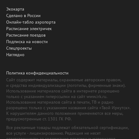
Экокарта
Сделано в России
Онлайн-табло аэропорта
Расписание электричек
Расписание поездов
Подписка на новости
Спецпроекты
Наглядно
Политика конфиденциальности
Сайт содержит материалы, охраняемые авторским правом,
и средства индивидуализации (логотипы, фирменные знаки).
Использование материалов сайта в интернете разрешено
только с указанием гиперссылки на сайт www.irk.ru.
Использование материалов сайта в печати, ТВ и радио
разрешено только с указанием названия сайта «Твой Иркутск».
К нарушителям данного положения применяются все меры,
предусмотренные ст. 1301 ГК РФ.
Все рекламные товары подлежат обязательной сертификации,
все услуги - лицензированию. Редакция не несет
ответственности за содержание рекламных материалов.