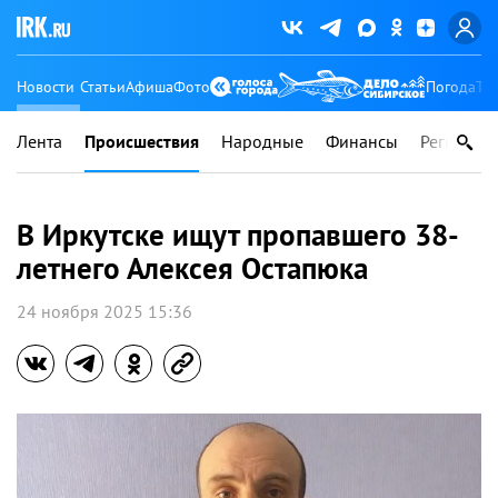
Новости
Статьи
Афиша
Фото
Погода
Ту
Лента
Происшествия
Народные
Финансы
Регионы
В Иркутске ищут пропавшего 38-
летнего Алексея Остапюка
24 ноября 2025 15:36