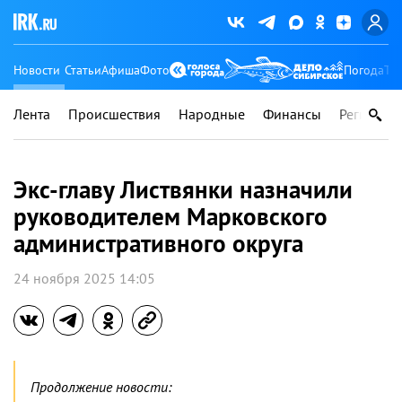
Новости
Статьи
Афиша
Фото
Погода
Ту
Лента
Происшествия
Народные
Финансы
Регионы
Экс-главу Листвянки назначили
руководителем Марковского
административного округа
24 ноября 2025 14:05
Продолжение новости: