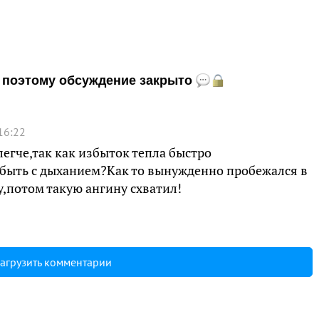
и, поэтому обсуждение закрыто
16:22
легче,так как избыток тепла быстро
 быть с дыханием?Как то вынужденно пробежался в
у,потом такую ангину схватил!
агрузить комментарии