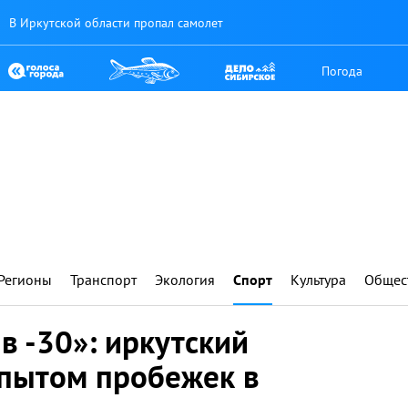
В Иркутской области пропал самолет
Погода
Регионы
Транспорт
Экология
Спорт
Культура
Общес
 -30»: иркутский
пытом пробежек в