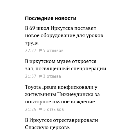
Последние новости
В 69 школ Иркутска поставят
новое оборудование для уроков
труда
22:27
5 отзывов
В иркутском музее откроется
зал, посвященный спецоперации
21:57
3 отзыва
Toyota Ipsum конфисковали у
жительницы Нижнеудинска за
повторное пьяное вождение
21:29
5 отзывов
В Иркутске отреставрировали
Спасскую церковь