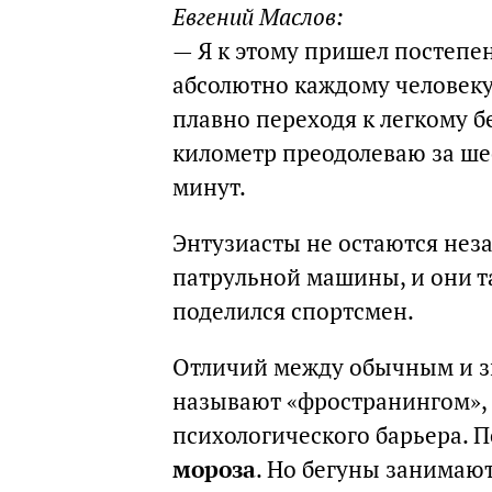
Евгений Маслов:
— Я к этому пришел постепе
абсолютно каждому человеку
плавно переходя к легкому б
километр преодолеваю за ше
минут.
Энтузиасты не остаются нез
патрульной машины, и они та
поделился спортсмен.
Отличий между обычным и з
называют «фространингом», 
психологического барьера. 
мороза
. Но бегуны занимают