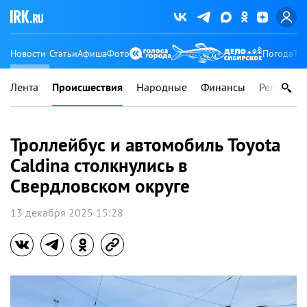
Новости
Статьи
Афиша
Фото
Погода
Ту
Лента
Происшествия
Народные
Финансы
Регионы
Троллейбус и автомобиль Toyota
Caldina столкнулись в
Свердловском округе
13 декабря 2025 15:28