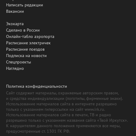
Написать редакции
Вакансии
Экокарта
Сделано в России
Онлайн-табло аэропорта
Расписание электричек
Расписание поездов
Подписка на новости
Спецпроекты
Наглядно
Политика конфиденциальности
Сайт содержит материалы, охраняемые авторским правом,
и средства индивидуализации (логотипы, фирменные знаки).
Использование материалов сайта в интернете разрешено
только с указанием гиперссылки на сайт www.irk.ru.
Использование материалов сайта в печати, ТВ и радио
разрешено только с указанием названия сайта «Твой Иркутск».
К нарушителям данного положения применяются все меры,
предусмотренные ст. 1301 ГК РФ.