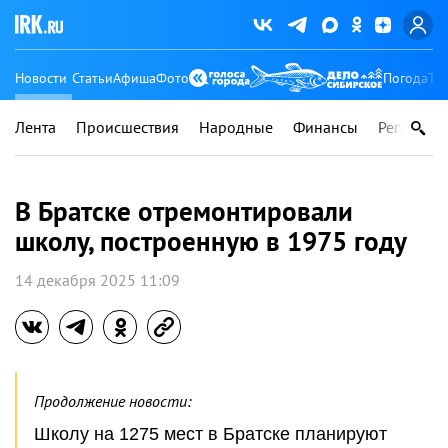
Новости
Статьи
Афиша
Фото
Погода
Ту
Лента
Происшествия
Народные
Финансы
Регионы
В Братске отремонтировали
школу, построенную в 1975 году
14 декабря 2025 11:09
Продолжение новости:
Школу на 1275 мест в Братске планируют