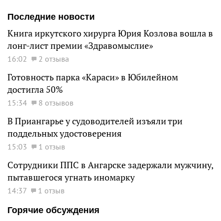
Последние новости
Книга иркутского хирурга Юрия Козлова вошла в
лонг-лист премии «Здравомыслие»
16:02
2 отзыва
Готовность парка «Караси» в Юбилейном
достигла 50%
15:34
8 отзывов
В Приангарье у судоводителей изъяли три
поддельных удостоверения
15:03
1 отзыв
Сотрудники ППС в Ангарске задержали мужчину,
пытавшегося угнать иномарку
14:37
1 отзыв
Горячие обсуждения