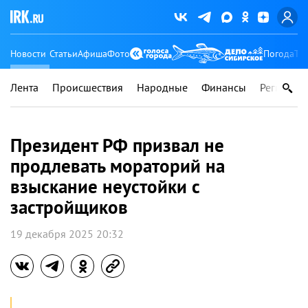
Новости
Статьи
Афиша
Фото
Погода
Ту
Лента
Происшествия
Народные
Финансы
Регионы
Президент РФ призвал не
продлевать мораторий на
взыскание неустойки с
застройщиков
19 декабря 2025 20:32