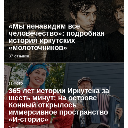
«Мы ненавидим все
человечество»: подробная
история иркутских
«молоточников»
37 отзывов
28 ФОТО
365 лет истории Иркутска за
шесть минут: на острове
Конный открылось
иммерсивное пространство
«И-сторис»
2 отзыва