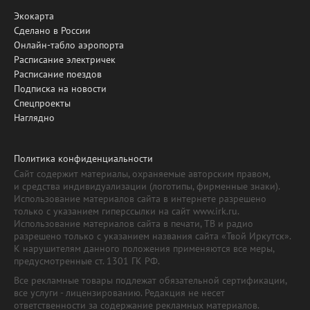
Экокарта
Сделано в России
Онлайн-табло аэропорта
Расписание электричек
Расписание поездов
Подписка на новости
Спецпроекты
Наглядно
Политика конфиденциальности
Сайт содержит материалы, охраняемые авторским правом,
и средства индивидуализации (логотипы, фирменные знаки).
Использование материалов сайта в интернете разрешено
только с указанием гиперссылки на сайт www.irk.ru.
Использование материалов сайта в печати, ТВ и радио
разрешено только с указанием названия сайта «Твой Иркутск».
К нарушителям данного положения применяются все меры,
предусмотренные ст. 1301 ГК РФ.
Все рекламные товары подлежат обязательной сертификации,
все услуги - лицензированию. Редакция не несет
ответственности за содержание рекламных материалов.