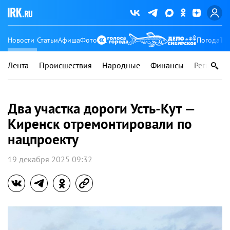
Новости
Статьи
Афиша
Фото
Погода
Ту
Лента
Происшествия
Народные
Финансы
Регионы
Два участка дороги Усть-Кут —
Киренск отремонтировали по
нацпроекту
19 декабря 2025 09:32