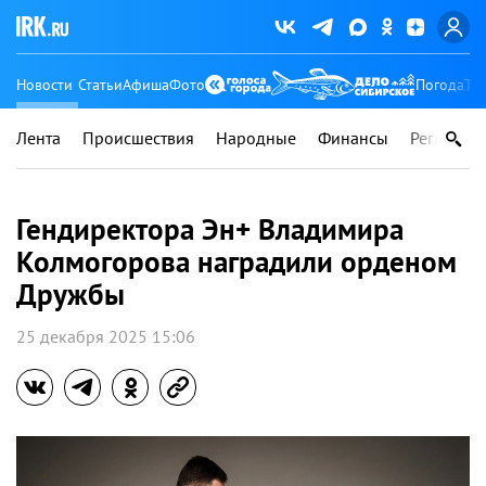
Новости
Статьи
Афиша
Фото
Погода
Ту
Лента
Происшествия
Народные
Финансы
Регионы
Гендиректора Эн+ Владимира
Колмогорова наградили орденом
Дружбы
25 декабря 2025 15:06