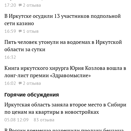
17:20
2 отзыва
В Иркутске осудили 13 участников подпольной
сети казино
16:59
1 отзыв
Пять человек утонули на водоемах в Иркутской
области за сутки
16:32
Книга иркутского хирурга Юрия Козлова вошла в
лонг-лист премии «Здравомыслие»
16:02
2 отзыва
Горячие обсуждения
Иркутская область заняла второе место в Сибири
по ценам на квартиры в новостройках
05.08 12:09
83 отзыва
В России временно разрешили продажу бензина