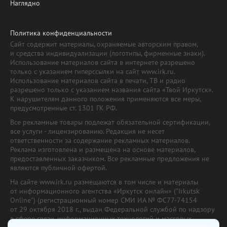
Наглядно
Политика конфиденциальности
Сайт содержит материалы, охраняемые авторским правом,
и средства индивидуализации (логотипы, фирменные знаки).
Использование материалов сайта в интернете разрешено
только с указанием гиперссылки на сайт www.irk.ru.
Использование материалов сайта в печати, ТВ и радио
разрешено только с указанием названия сайта «Твой Иркутск».
К нарушителям данного положения применяются все меры,
предусмотренные ст. 1301 ГК РФ.
Все рекламные товары подлежат обязательной сертификации,
все услуги - лицензированию. Редакция не несет
ответственности за содержание рекламных материалов.
Реклама изготовлена и размещена на основе материалов,
предоставленных заказчиком. Все рекламные предложения не
являются публичной офертой.
На сайте www.irk.ru размещаются в том числе и материалы
от информационного агентства «Иркутск онлайн» ("Irkutsk
Online") (регистрационный номер СМИ ИА № ФС77-74154
от 29 октября 2018 г., выдан Федеральной службой по надзору
в сфере связи, информационных технологий и массовых