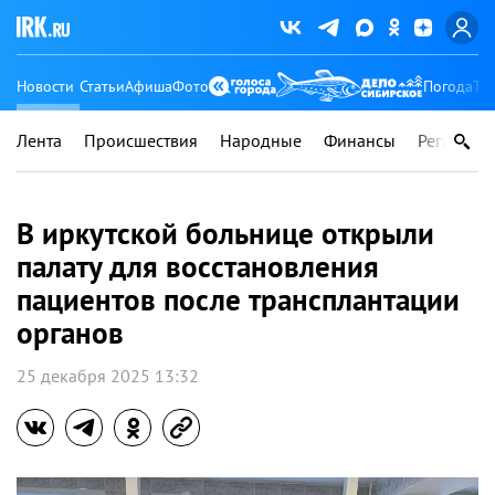
Новости
Статьи
Афиша
Фото
Погода
Ту
Лента
Происшествия
Народные
Финансы
Регионы
В иркутской больнице открыли
палату для восстановления
пациентов после трансплантации
органов
25 декабря 2025 13:32