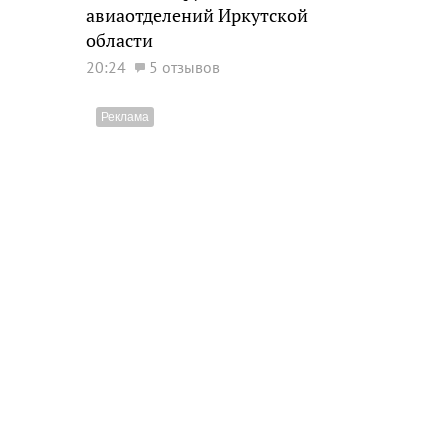
авиаотделений Иркутской
области
20:24
5 отзывов