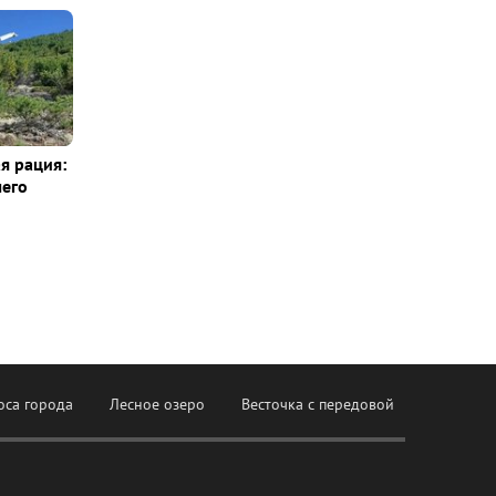
я рация:
шего
оса города
Лесное озеро
Весточка с передовой