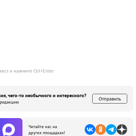
текст и нажмите
Ctrl
+
Enter
ия, чего-то необычного и интересного?
Отправить
 редакцию
Читайте нас на
других площадках!