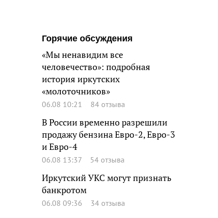
Горячие обсуждения
«Мы ненавидим все
человечество»: подробная
история иркутских
«молоточников»
06.08 10:21
84 отзыва
В России временно разрешили
продажу бензина Евро-2, Евро-3
и Евро-4
06.08 13:37
54 отзыва
Иркутский УКС могут признать
банкротом
06.08 09:36
34 отзыва