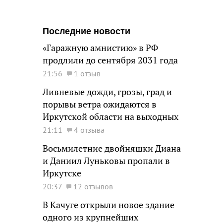
Последние новости
«Гаражную амнистию» в РФ
продлили до сентября 2031 года
21:56
1 отзыв
Ливневые дожди, грозы, град и
порывы ветра ожидаются в
Иркутской области на выходных
21:11
4 отзыва
Восьмилетние двойняшки Диана
и Даниил Луньковы пропали в
Иркутске
20:37
12 отзывов
В Качуге открыли новое здание
одного из крупнейших