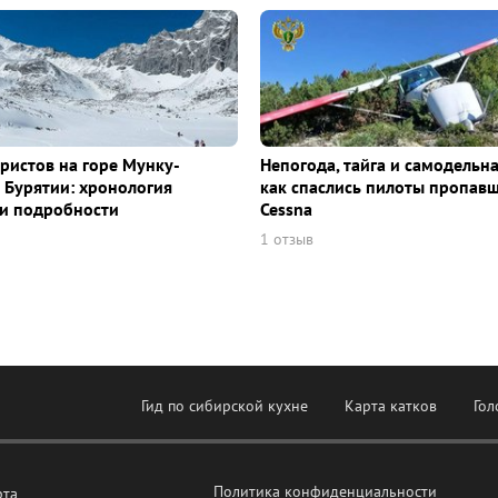
уристов на горе Мунку-
Непогода, тайга и самодельна
 Бурятии: хронология
как спаслись пилоты пропав
и подробности
Cessna
1 отзыв
Гид по сибирской кухне
Карта катков
Гол
Политика конфиденциальности
рта