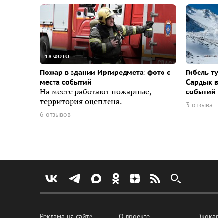
18 ФОТО
Пожар в здании Иргиредмета: фото с
Гибель т
места событий
Сардык в
На месте работают пожарные,
событий 
территория оцеплена.
3 отзыва
6 отзывов
Реклама на сайте
О проекте
Экока