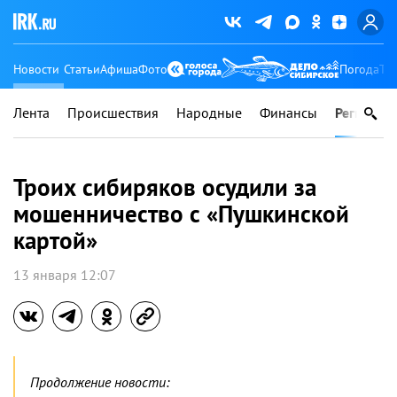
Новости
Статьи
Афиша
Фото
Погода
Ту
Лента
Происшествия
Народные
Финансы
Регионы
Троих сибиряков осудили за
мошенничество с «Пушкинской
картой»
13 января 12:07
Продолжение новости: