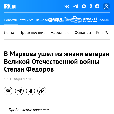
Новости
Статьи
Афиша
Фото
Погода
Ту
Лента
Происшествия
Народные
Финансы
Регионы
В Маркова ушел из жизни ветеран
Великой Отечественной войны
Степан Федоров
13 января 13:05
Продолжение новости: