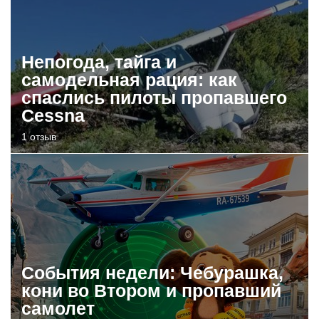
Непогода, тайга и
самодельная рация: как
спаслись пилоты пропавшего
Cessna
1 отзыв
События недели: Чебурашка,
кони во Втором и пропавший
самолет