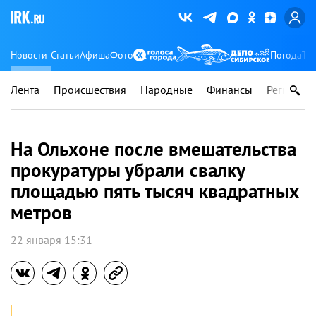
Новости
Статьи
Афиша
Фото
Погода
Ту
Лента
Происшествия
Народные
Финансы
Регионы
На Ольхоне после вмешательства
прокуратуры убрали свалку
площадью пять тысяч квадратных
метров
22 января 15:31