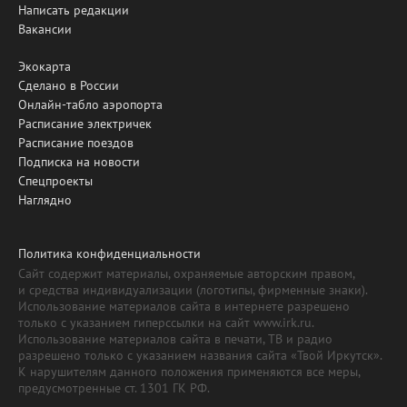
Написать редакции
Вакансии
Экокарта
Сделано в России
Онлайн-табло аэропорта
Расписание электричек
Расписание поездов
Подписка на новости
Спецпроекты
Наглядно
Политика конфиденциальности
Сайт содержит материалы, охраняемые авторским правом,
и средства индивидуализации (логотипы, фирменные знаки).
Использование материалов сайта в интернете разрешено
только с указанием гиперссылки на сайт www.irk.ru.
Использование материалов сайта в печати, ТВ и радио
разрешено только с указанием названия сайта «Твой Иркутск».
К нарушителям данного положения применяются все меры,
предусмотренные ст. 1301 ГК РФ.