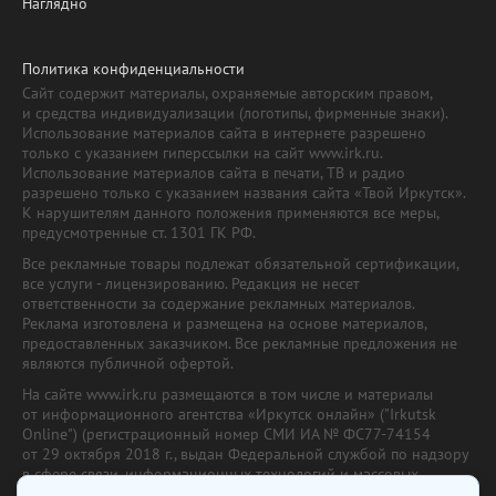
Наглядно
Политика конфиденциальности
Сайт содержит материалы, охраняемые авторским правом,
и средства индивидуализации (логотипы, фирменные знаки).
Использование материалов сайта в интернете разрешено
только с указанием гиперссылки на сайт www.irk.ru.
Использование материалов сайта в печати, ТВ и радио
разрешено только с указанием названия сайта «Твой Иркутск».
К нарушителям данного положения применяются все меры,
предусмотренные ст. 1301 ГК РФ.
Все рекламные товары подлежат обязательной сертификации,
все услуги - лицензированию. Редакция не несет
ответственности за содержание рекламных материалов.
Реклама изготовлена и размещена на основе материалов,
предоставленных заказчиком. Все рекламные предложения не
являются публичной офертой.
На сайте www.irk.ru размещаются в том числе и материалы
от информационного агентства «Иркутск онлайн» ("Irkutsk
Online") (регистрационный номер СМИ ИА № ФС77-74154
от 29 октября 2018 г., выдан Федеральной службой по надзору
в сфере связи, информационных технологий и массовых
коммуникаций) с соответствующей пометкой. Учредитель —