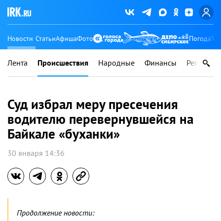
Новости
Статьи
Афиша
Фото
Погода
Ту
Лента
Происшествия
Народные
Финансы
Регионы
Суд избрал меру пресечения
водителю перевернувшейся на
Байкале «буханки»
30 января 14:36
Продолжение новости: