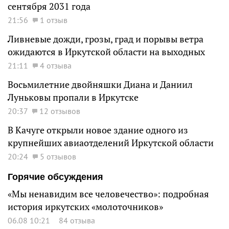
сентября 2031 года
21:56
1 отзыв
Ливневые дожди, грозы, град и порывы ветра
ожидаются в Иркутской области на выходных
21:11
4 отзыва
Восьмилетние двойняшки Диана и Даниил
Луньковы пропали в Иркутске
20:37
12 отзывов
В Качуге открыли новое здание одного из
крупнейших авиаотделений Иркутской области
20:24
5 отзывов
Горячие обсуждения
«Мы ненавидим все человечество»: подробная
история иркутских «молоточников»
06.08 10:21
84 отзыва