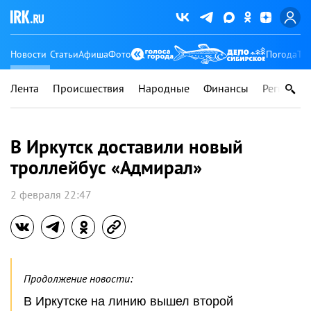
Новости
Статьи
Афиша
Фото
Погода
Ту
Лента
Происшествия
Народные
Финансы
Регионы
В Иркутск доставили новый
троллейбус «Адмирал»
2 февраля 22:47
Продолжение новости:
В Иркутске на линию вышел второй