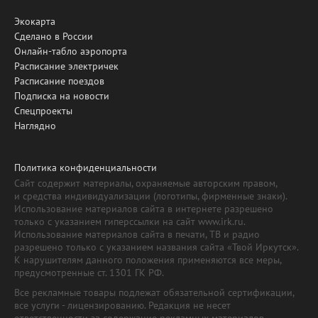
Экокарта
Сделано в России
Онлайн-табло аэропорта
Расписание электричек
Расписание поездов
Подписка на новости
Спецпроекты
Наглядно
Политика конфиденциальности
Сайт содержит материалы, охраняемые авторским правом,
и средства индивидуализации (логотипы, фирменные знаки).
Использование материалов сайта в интернете разрешено
только с указанием гиперссылки на сайт www.irk.ru.
Использование материалов сайта в печати, ТВ и радио
разрешено только с указанием названия сайта «Твой Иркутск».
К нарушителям данного положения применяются все меры,
предусмотренные ст. 1301 ГК РФ.
Все рекламные товары подлежат обязательной сертификации,
все услуги - лицензированию. Редакция не несет
ответственности за содержание рекламных материалов.