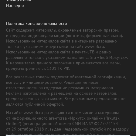
Наглядно
Политика конфиденциальности
Сайт содержит материалы, охраняемые авторским правом,
и средства индивидуализации (логотипы, фирменные знаки).
Использование материалов сайта в интернете разрешено
только с указанием гиперссылки на сайт www.irk.ru.
Использование материалов сайта в печати, ТВ и радио
разрешено только с указанием названия сайта «Твой Иркутск».
К нарушителям данного положения применяются все меры,
предусмотренные ст. 1301 ГК РФ.
Все рекламные товары подлежат обязательной сертификации,
все услуги - лицензированию. Редакция не несет
ответственности за содержание рекламных материалов.
Реклама изготовлена и размещена на основе материалов,
предоставленных заказчиком. Все рекламные предложения не
являются публичной офертой.
На сайте www.irk.ru размещаются в том числе и материалы
от информационного агентства «Иркутск онлайн» ("Irkutsk
Online") (регистрационный номер СМИ ИА № ФС77-74154
от 29 октября 2018 г., выдан Федеральной службой по надзору
в сфере связи, информационных технологий и массовых