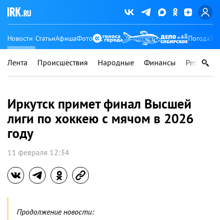
Новости
Статьи
Афиша
Фото
Погода
Ту
Лента
Происшествия
Народные
Финансы
Регионы
Иркутск примет финал Высшей
лиги по хоккею с мячом в 2026
году
11 февраля 12:34
Продолжение новости: