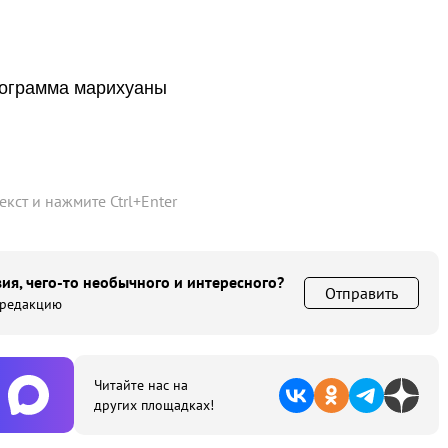
лограмма марихуаны
текст и нажмите
Ctrl
+
Enter
ия, чего-то необычного и интересного?
Отправить
 редакцию
Читайте нас на
других площадках!