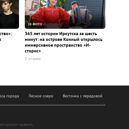
28 ФОТО
ство»:
365 лет истории Иркутска за шесть
х
минут: на острове Конный открылось
иммерсивное пространство «И-
сторис»
2 отзыва
оса города
Лесное озеро
Весточка с передовой
авторским правом,