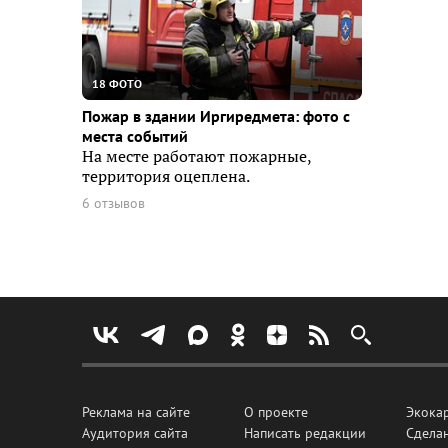
18 ФОТО
Пожар в здании Иргиредмета: фото с
места событий
На месте работают пожарные,
территория оцеплена.
6 отзывов
Реклама на сайте
О проекте
Экока
Аудитория сайта
Написать редакции
Сделан