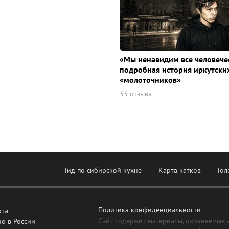
«Мы ненавидим все человече
подробная история иркутски
«молоточников»
33 отзыва
Гид по сибирской кухне
Карта катков
Гол
Политика конфиденциальности
рта
Сайт содержит материалы, охраняемые 
о в России