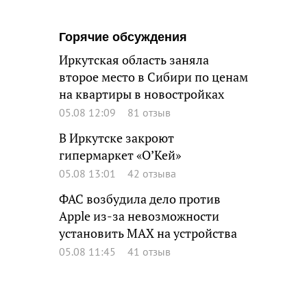
Горячие обсуждения
Иркутская область заняла
второе место в Сибири по ценам
на квартиры в новостройках
05.08 12:09
81 отзыв
В Иркутске закроют
гипермаркет «О’Кей»
05.08 13:01
42 отзыва
ФАС возбудила дело против
Apple из-за невозможности
установить MAX на устройства
05.08 11:45
41 отзыв