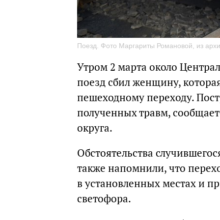
Поезд. Фото Маргариты Романовой, из архи
Утром 2 марта около Центра
поезд сбил женщину, котора
пешеходному переходу. Пос
полученных травм, сообщает
округа.
Обстоятельства случившегос
также напомнили, что перех
в установленных местах и п
светофора.