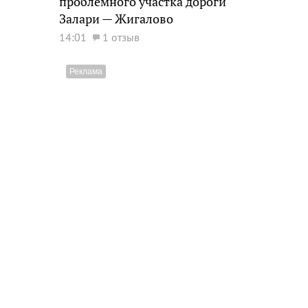
проблемного участка дороги
Залари — Жигалово
14:01
1 отзыв