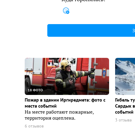
З
18 ФОТО
Пожар в здании Иргиредмета: фото с
Гибель т
места событий
Сардык в
На месте работают пожарные,
событий 
территория оцеплена.
3 отзыва
6 отзывов