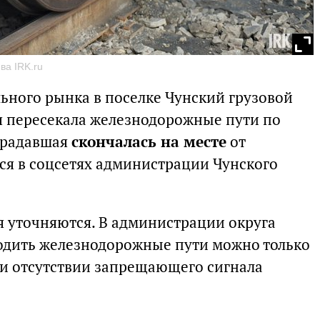
ва IRK.ru
льного рынка в поселке Чунский грузовой
я пересекала железнодорожные пути по
традавшая
скончалась на месте
от
ся в соцсетях администрации Чунского
я уточняются. В администрации округа
одить железнодорожные пути можно только
ри отсутствии запрещающего сигнала