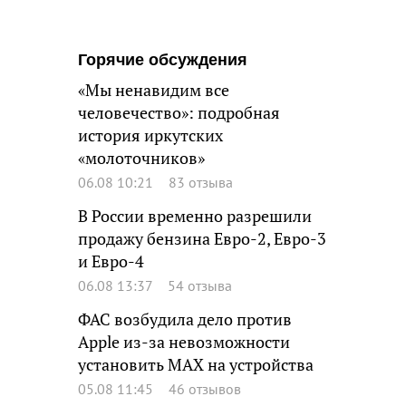
Горячие обсуждения
«Мы ненавидим все
человечество»: подробная
история иркутских
«молоточников»
06.08 10:21
83 отзыва
В России временно разрешили
продажу бензина Евро-2, Евро-3
и Евро-4
06.08 13:37
54 отзыва
ФАС возбудила дело против
Apple из-за невозможности
установить MAX на устройства
05.08 11:45
46 отзывов