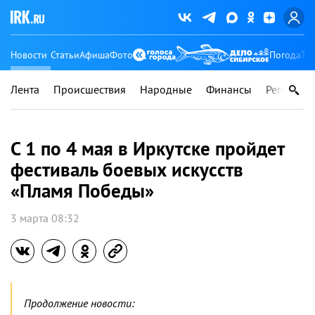
Новости
Статьи
Афиша
Фото
Погода
Ту
Лента
Происшествия
Народные
Финансы
Регионы
С 1 по 4 мая в Иркутске пройдет
фестиваль боевых искусств
«Пламя Победы»
3 марта 08:32
Продолжение новости: