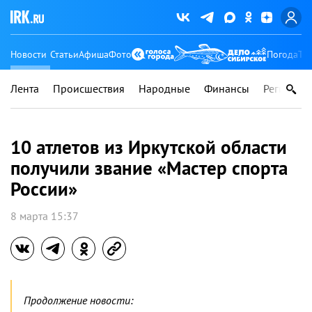
Новости
Статьи
Афиша
Фото
Погода
Ту
Лента
Происшествия
Народные
Финансы
Регионы
10 атлетов из Иркутской области
получили звание «Мастер спорта
России»
8 марта 15:37
Продолжение новости: