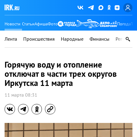
Новости
Статьи
Афиша
Фото
Погода
Ту
Лента
Происшествия
Народные
Финансы
Регионы
Горячую воду и отопление
отключат в части трех округов
Иркутска 11 марта
11 марта 08:31