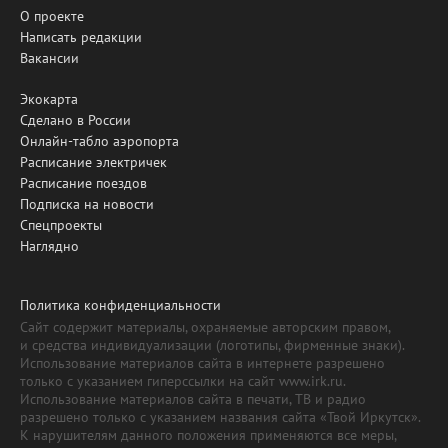
О проекте
Написать редакции
Вакансии
Экокарта
Сделано в России
Онлайн-табло аэропорта
Расписание электричек
Расписание поездов
Подписка на новости
Спецпроекты
Наглядно
Политика конфиденциальности
Сайт содержит материалы, охраняемые авторским правом,
и средства индивидуализации (логотипы, фирменные знаки).
Использование материалов сайта в интернете разрешено
только с указанием гиперссылки на сайт www.irk.ru.
Использование материалов сайта в печати, ТВ и радио
разрешено только с указанием названия сайта «Твой Иркутск».
К нарушителям данного положения применяются все меры,